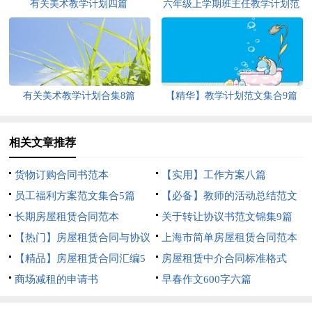
有关美术教学计划四篇
六年级上学期班主任教学计划范
文汇编八篇
有关美术教学计划合集8篇
【精华】教学计划范文集合9篇
相关文章推荐
货物订购合同书范本
【实用】工作方案八篇
员工福利方案范文集合5篇
【必备】教师的活动总结范文
长期房屋租赁合同范本
汇编10篇
关于转让协议书范文锦集9篇
【热门】房屋租赁合同与协议
上海市简单房屋租赁合同范本
书3篇
【精品】房屋租赁合同汇编5
房屋租赁中介合同标准格式
篇
商场减租的申请书
早春作文600字六篇