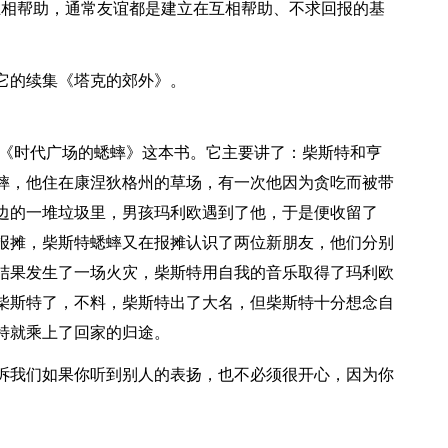
互相帮助，通常友谊都是建立在互相帮助、不求回报的基
它的续集《塔克的郊外》。
了《时代广场的蟋蟀》这本书。它主要讲了：柴斯特和亨
蟀，他住在康涅狄格州的草场，有一次他因为贪吃而被带
边的一堆垃圾里，男孩玛利欧遇到了他，于是便收留了
报摊，柴斯特蟋蟀又在报摊认识了两位新朋友，他们分别
结果发生了一场火灾，柴斯特用自我的音乐取得了玛利欧
柴斯特了，不料，柴斯特出了大名，但柴斯特十分想念自
特就乘上了回家的归途。
诉我们如果你听到别人的表扬，也不必须很开心，因为你