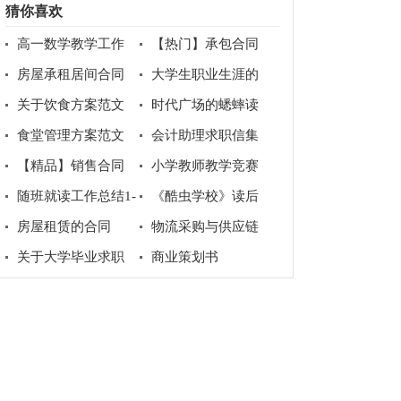
猜你喜欢
高一数学教学工作
【热门】承包合同
总结范文汇编六篇
集锦7篇
房屋承租居间合同
大学生职业生涯的
范本(6篇)
规划书
关于饮食方案范文
时代广场的蟋蟀读
合集8篇
后感(通用15篇)
食堂管理方案范文
会计助理求职信集
（精选6篇）
锦八篇
【精品】销售合同
小学教师教学竞赛
模板汇编六篇
方案范文
随班就读工作总结1-
《酷虫学校》读后
教育总结
感15篇
房屋租赁的合同
物流采购与供应链
专业求职信
关于大学毕业求职
商业策划书
信3篇