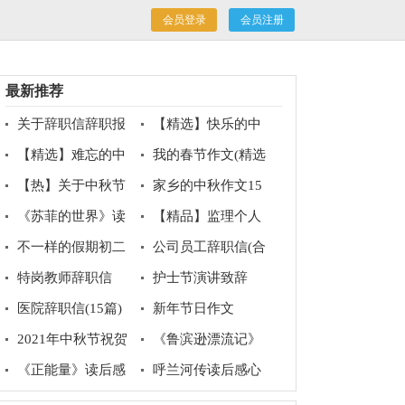
会员登录
会员注册
最新推荐
关于辞职信辞职报
【精选】快乐的中
告集合6篇
秋节作文500字锦集八
【精选】难忘的中
我的春节作文(精选
篇
秋节作文500字汇总9
15篇)
【热】关于中秋节
家乡的中秋作文15
篇
的作文
篇
《苏菲的世界》读
【精品】监理个人
后感10篇
工作总结锦集4篇
不一样的假期初二
公司员工辞职信(合
作文
集15篇)
特岗教师辞职信
护士节演讲致辞
医院辞职信(15篇)
新年节日作文
2021年中秋节祝贺
《鲁滨逊漂流记》
词摘录59条
读后感集锦10篇
《正能量》读后感
呼兰河传读后感心
得体会