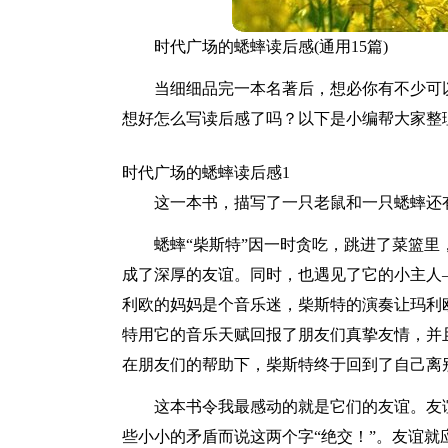
时代广场的蟋蟀读后感(通用15篇)
当细细品完一本名著后，想必你有不少可
想好怎么写读后感了吗？以下是小编帮大家整
时代广场的蟋蟀读后感1
这一本书，描写了一只老鼠和一只蟋蟀还
蟋蟀“柴斯特”因一时贪吃，跳进了菜篮
成了深厚的友谊。同时，也遇见了它的小主人
利欧的妈妈是个音乐迷，柴斯特的演奏让玛利
特用它的音乐天赋回报了朋友们真挚友情，并
在朋友们的帮助下，柴斯特终于回到了自己离
这本书令我最感动的就是它们的友谊。友
些小小的矛盾而说这两个字“绝交！”。友谊