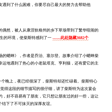
友遇到了什么困难，你要尽自己最大的努力去帮助他
的偶然，被人从康涅狄格州的乡下草场带到了繁华喧闹的
陌生的环境，使柴斯特感到了一
……此处隐藏3682个
场的蟋蟀》，作者是乔治、塞尔登。故事介绍了小蟋蟀柴
幸运地遇到了热心的小老鼠塔克、亨利猫，还有爱它的主
“一个晚上，夜已经很深了，柴斯特却还忙碌着。柴斯特心
我觉得这段的细节描写的很仔细，讲了柴斯特为这次宴会
约，好不容易有了朋友，它只想让朋友过的好一些，这让
个结下了不可抹灭的深厚友谊。