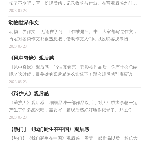
拓了不少吧，写一份观后感，记录收获与付出。在写观后感之前，
可以先参考范文，以下是小编为大家收集的《咒丝》观后感...
2023-06-28
动物世界作文
动物世界作文 无论在学习、工作或是生活中，大家都写过作文，
肯定对各类作文都很熟悉吧，借助作文人们可以反映客观事物、表
达思想感情、传递知识信息。怎么写作文才能避免踩雷...
2023-06-28
《风中奇缘》观后感
《风中奇缘》观后感 当认真看完一部影视作品后，你有什么总结
呢？这时候，最关键的观后感怎么能落下！那么观后感到底应该怎
么写呢？以下是小编精心整理的《风中奇缘》观后感，仅供参...
2023-06-28
《辩护人》观后感
《辩护人》观后感 细细品味一部作品以后，对人生或者事物一定
产生了许多感想吧，需要写一篇观后感好好地作记录了。那么你会
写观后感吗？下面是小编整理的《辩护人》观后感，仅供...
2023-06-28
【热门】《我们诞生在中国》观后感
【热门】《我们诞生在中国》观后感 看完一部作品以后，相信大