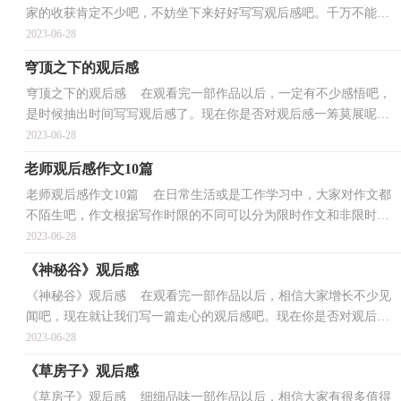
家的收获肯定不少吧，不妨坐下来好好写写观后感吧。千万不能认
为观后感随便应付就可以，下面是小编为大家整理的《...
2023-06-28
穹顶之下的观后感
穹顶之下的观后感 在观看完一部作品以后，一定有不少感悟吧，
是时候抽出时间写写观后感了。现在你是否对观后感一筹莫展呢？
下面是小编帮大家整理的穹顶之下的观后感，欢迎大家借...
2023-06-28
老师观后感作文10篇
老师观后感作文10篇 在日常生活或是工作学习中，大家对作文都
不陌生吧，作文根据写作时限的不同可以分为限时作文和非限时作
文。作文的注意事项有许多，你确定会写吗？以下是小编...
2023-06-28
《神秘谷》观后感
《神秘谷》观后感 在观看完一部作品以后，相信大家增长不少见
闻吧，现在就让我们写一篇走心的观后感吧。现在你是否对观后感
一筹莫展呢？以下是小编精心整理的《神秘谷》观后感...
2023-06-28
《草房子》观后感
《草房子》观后感 细细品味一部作品以后，相信大家有很多值得