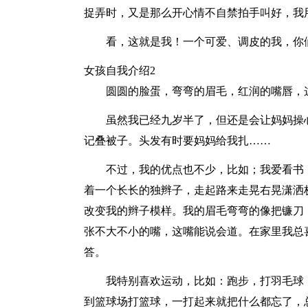
捉弄时，又是那么开心情不自禁拍手叫好，我
看，这就是我！一个可爱、调皮的我，你
女孩自我介绍2
圆圆的脸蛋，弯弯的眉毛，红润的嘴唇，
虽然我已经九岁半了，但还是会让妈妈操
记叠被子。头发有时要妈妈给我扎……
不过，我的优点也不少，比如；我爱看书
着一个长长的独辫子，走起路来走晃右晃潇洒
改变我的辫子模样。我的眉毛弯弯的像把镰刀
张不大不小的嘴，这嘴能说会道。在家里我总
答。
我特别喜欢运动，比如：跑步，打羽毛球
到篮球场打篮球，一打起来就把什么都忘了，