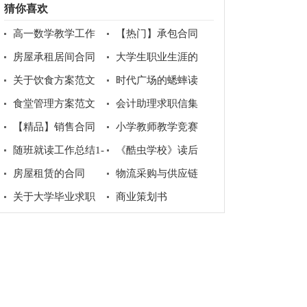
猜你喜欢
高一数学教学工作
【热门】承包合同
总结范文汇编六篇
集锦7篇
房屋承租居间合同
大学生职业生涯的
范本(6篇)
规划书
关于饮食方案范文
时代广场的蟋蟀读
合集8篇
后感(通用15篇)
食堂管理方案范文
会计助理求职信集
（精选6篇）
锦八篇
【精品】销售合同
小学教师教学竞赛
模板汇编六篇
方案范文
随班就读工作总结1-
《酷虫学校》读后
教育总结
感15篇
房屋租赁的合同
物流采购与供应链
专业求职信
关于大学毕业求职
商业策划书
信3篇