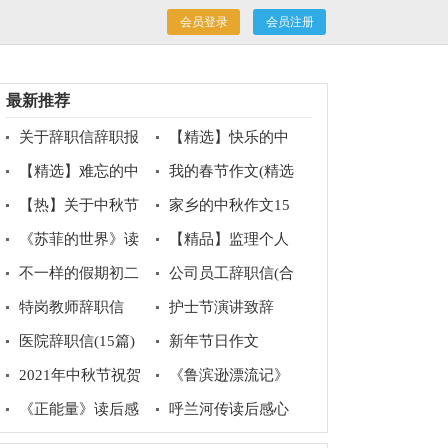
会员登录
会员注册
最新推荐
关于辞职信辞职报
【精选】快乐的中
告集合6篇
秋节作文500字锦集八
【精选】难忘的中
我的春节作文(精选
篇
秋节作文500字汇总9
15篇)
【热】关于中秋节
家乡的中秋作文15
篇
的作文
篇
《苏菲的世界》读
【精品】监理个人
后感10篇
工作总结锦集4篇
不一样的假期初二
公司员工辞职信(合
作文
集15篇)
特岗教师辞职信
护士节演讲致辞
医院辞职信(15篇)
新年节日作文
2021年中秋节祝贺
《鲁滨逊漂流记》
词摘录59条
读后感集锦10篇
《正能量》读后感
呼兰河传读后感心
得体会