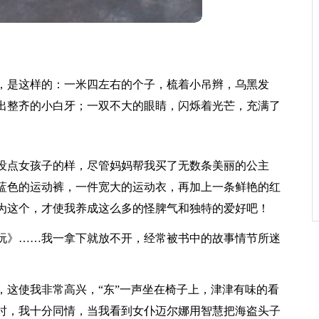
，是这样的：一米四左右的个子，梳着小吊辫，乌黑发
出整齐的小白牙；一双不大的眼睛，闪烁着光芒，充满了
没点女孩子的样，尽管妈妈帮我买了无数条美丽的公主
蓝色的运动裤，一件宽大的运动衣，再加上一条鲜艳的红
为这个，才使我养成这么多的怪脾气和独特的爱好吧！
玩》……我一拿下就放不开，经常被书中的故事情节所迷
，这使我非常高兴，“东”一声坐在椅子上，津津有味的看
时，我十分同情，当我看到女仆迈尔娜用智慧把海盗头子