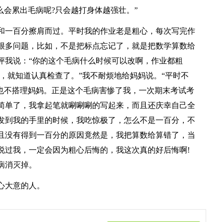
么会累出毛病呢?只会越打身体越强壮。”
和一百分擦肩而过。平时我的作业老是粗心，每次写完作
很多问题，比如，不是把标点忘记了，就是把数学算数给
评我说：“你的这个毛病什么时候可以改啊，作业都粗
了，就知道认真检查了。”我不耐烦地给妈妈说。“平时不
我也不搭理妈妈。正是这个毛病害惨了我，一次期末考试考
简单了，我拿起笔就唰唰唰的写起来，而且还庆幸自己全
发到我的手里的时候，我吃惊极了，怎么不是一百分，不
且没有得到一百分的原因竟然是，我把算数给算错了，当
说过我，一定会因为粗心后悔的，我这次真的好后悔啊!
病消灭掉。
心大意的人。