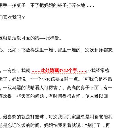
用手一拍桌子，不了把妈妈的杯子打碎在地……
们喜欢我吗？
这就是活泼可爱的我―-张梓曼。
心。比如；书放得这里一堆，那里一堆的。次次起床都忘
，一有空，我就
……此处隐藏3742个字……
p>我经常梳
极了，妈妈说：“一个小女孩要文静一点。”可我总是不愿
，一双乌黑的眼睛看人可厉害了。高高的鼻子下面，有一
喜欢提一些天真的问题，有时问得很古怪，使人难以回
，最喜欢的就是打篮球，每次我回到家里总是叫爸爸陪我
总是忘记吃饭的时间。妈妈怕我累着就说：“别打了，再