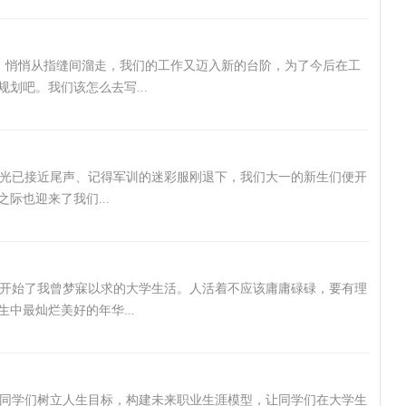
，悄悄从指缝间溜走，我们的工作又迈入新的台阶，为了今后在工
划吧。我们该怎么去写...
光已接近尾声、记得军训的迷彩服刚退下，我们大一的新生们便开
际也迎来了我们...
，开始了我曾梦寐以求的大学生活。人活着不应该庸庸碌碌，要有理
中最灿烂美好的年华...
同学们树立人生目标，构建未来职业生涯模型，让同学们在大学生