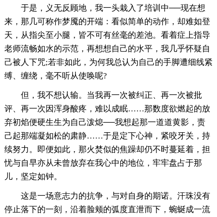
于是，义无反顾地，我一头栽入了培训中──现在想
来，那几可称作梦魇的开端：看似简单的动作，却难如登
天，从指尖至小腿，皆不可有丝毫的差池。看着症上指导
老师流畅如水的示范，再想想自己的水平，我几乎怀疑自
己被人下咒;若非如此，为何我总认为自己的手脚遭细线紧
缚、缠绕，毫不听从使唤呢?
但，我不想认输。当我再一次被纠正、再一次被批
评、再一次因浑身酸疼，难以成眠……那数度欲燃起的放
弃初焰便硬生生为自己泼熄──我想起那一道道黄影，责
己起那端凝如松的肃静……于是定下心神，紧咬牙关，持
续努力。即便如此，那火焚似的焦躁却仍不时蔓延着，担
忧与自早亦从未曾放弃在我心中的地位，牢牢盘占于那
儿，坚定如钟。
这是一场意志力的抗争，与对自身的期诺。汗珠没有
停止落下的一刻，沿着脸颊的弧度直泄而下，蜿蜒成一流