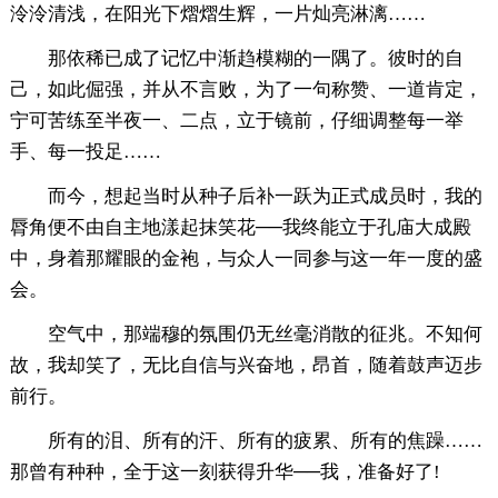
泠泠清浅，在阳光下熠熠生辉，一片灿亮淋漓……
那依稀已成了记忆中渐趋模糊的一隅了。彼时的自
己，如此倔强，并从不言败，为了一句称赞、一道肯定，
宁可苦练至半夜一、二点，立于镜前，仔细调整每一举
手、每一投足……
而今，想起当时从种子后补一跃为正式成员时，我的
脣角便不由自主地漾起抹笑花──我终能立于孔庙大成殿
中，身着那耀眼的金袍，与众人一同参与这一年一度的盛
会。
空气中，那端穆的氛围仍无丝毫消散的征兆。不知何
故，我却笑了，无比自信与兴奋地，昂首，随着鼓声迈步
前行。
所有的泪、所有的汗、所有的疲累、所有的焦躁……
那曾有种种，全于这一刻获得升华──我，准备好了!