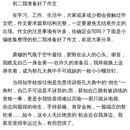
初二我准备好了作文
在学习、工作、生活中，大家或多或少都会接触过作
文吧，作文要求篇章结构完整，一定要避免无结尾作文的
出现。作文的注意事项有许多，你确定会写吗？下面是小
编收集整理的初二我准备好了作文，欢迎大家分享。
肃穆的气氛于空中凝结，胶附在众人的心头。俯首，
我瞧见自己一身金黄──在许久的准备后，我终能换上这
身衣着，成为祭孔大典中不可或缺的一枚小小螺丝钉。
当得知学校按往例是负责培训祭孔大典中的“佾生”一
角时，自己不可说是不讶异的;而，获知自己拥有被训练的
资格一事，更是令我惊喜得难以言喻──那只能从电视、
杂志间窥得的佾生，手持获籥、身穿金袍，一脸端庄的祭
祀者……如今，这令人无比艳羡的`机会近在我身边。我
甚至觉得幸运过头，有些恐惧了。